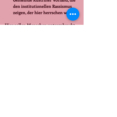
den institutionellen Rassismus 
zeigen, der hier herrschen wird?
Hier sollen Menschen untergebracht 
werden, die keine Hoffnung mehr 
haben, für die es nur den Ausweg gibt, 
in die Illegalität zu gehen. 
Was passiert, wenn man Menschen 
wie Tiere behandelt?
Wir sind gegen das Abschiebelager 
und fordern Sie auf auch dagegen 
aktiv zu werden!
… und dies nicht aus rassistischer 
Ablehnung der Menschen, die 
zwangsweise in den alten Kasernen 
untergebracht werden,