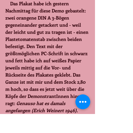
    Das Plakat habe ich gestern 
Nachmittag für diese Demo gebastelt: 
zwei orangene DIN A 3-Bögen 
gegeneinander getackert und - weil 
der leicht und gut zu tragen ist - einen 
Plastetomatenstab zwischen beiden 
befestigt. Den Text mit der 
größtmöglichen PC-Schrift in schwarz 
und fett habe ich auf weißes Papier 
jeweils mittig auf die Vor- und 
Rückseite des Plakates geklebt. Das 
Ganze ist mit mir und dem Stock 2,80 
m hoch, so dass es jetzt weit über die 
Köpfe der DemonstrantInnen hinweg 
ragt: 
Genauso hat es damals 
angefangen (Erich Weinert 1946).
   Dieser Text ist mir wie aus dem 
Nichts heraus zugefallen, als ich mir 
überlegt habe, wie ich persönlich zur 