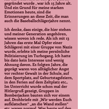
gegründet wurde , war ich 15 Jahre alt. 
Und ein Grund für meine starken 
Emotionen heute, sind die 
Erinnerungen an diese Zeit, die man 
auch die Baseballschlägerjahre nennt.
Ich denke, dass einige, die hier stehen 
und meiner Generation angehören, 
wissen wovon ich rede. Als ich mit 13 
Jahren das erste Mal Opfer einer 
Schlägerei mit einer Gruppe von Nazis 
wurde, erlebte ich meine persönliche 
Politisierung im Turbogang. Ich hatte 
bis dato kein Interesse und wenig 
Ahnung davon. Es folgten Jahre, die 
geprägt waren von alltäglicher Angst 
vor rechter Gewalt in der Schule, auf 
dem Sportplatz, auf Geburtstagsfeiern, 
in den Ferien auf dem Zeltplatz etc.. 
Im Unterricht wurde schon mal der 
Hitlergruß gezeigt, Gruppen in 
Bomberjacken bauten sich vor einem 
auf, Drohbriefe mit „Wir werden Euch 
aufklatschen“ „an die Wand stellen“ 
etc. waren normal. Was heute auf den 