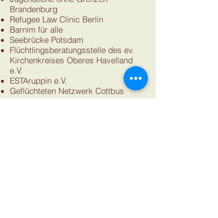
Brandenburg
Refugee Law Clinic Berlin
Barnim für alle
Seebrücke Potsdam
Flüchtlingsberatungsstelle des ev.
Kirchenkreises Oberes Havelland
e.V.
ESTAruppin e.V.
Geflüchteten Netzwerk Cottbus
Migrantenbeirat der
Landeshauptstadt Potsdam
Vorstand des Aktionsbündnis
Brandenburg
Bürger*innenasyl Barnim
SV Babelsberg 03
Brigade Konrad Wolf
Doberlug-Kirchhain VerEinT
Alternatives Jugendprojekt 1260 e.V.,
Strausberg
Netzwerk neue Nachbarn Werder
Theater X