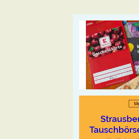
Me
Strausber
Tauschbörse