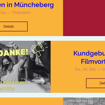
en in Müncheberg
 Dez.
Thälmanns
Details
Kundgebu
Filmvor
Do., 04. Dez.
V
Det