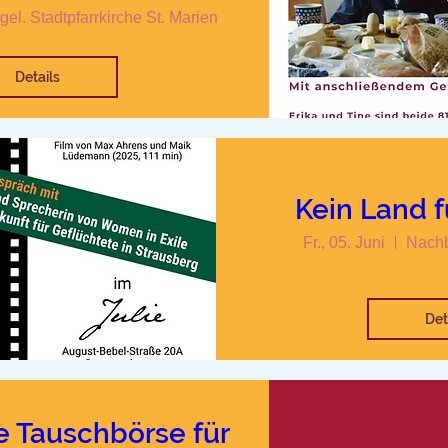
el. Stadtpfarrkirche St. Marien
Details
Kein Land 
Fr., 05. Juni
Nachb
Det
e Tauschbörse für