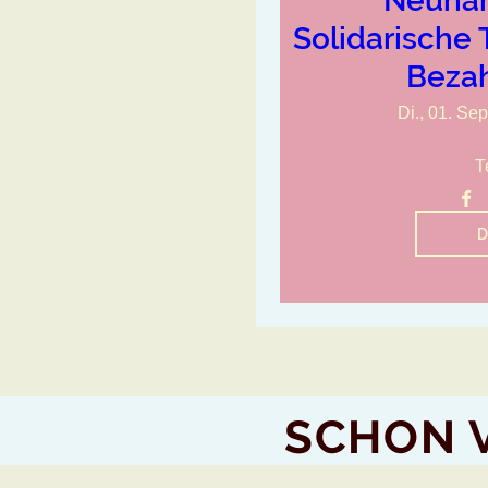
Neuhar
Solidarische 
Bezah
Di., 01. Sep
T
D
SCHON 