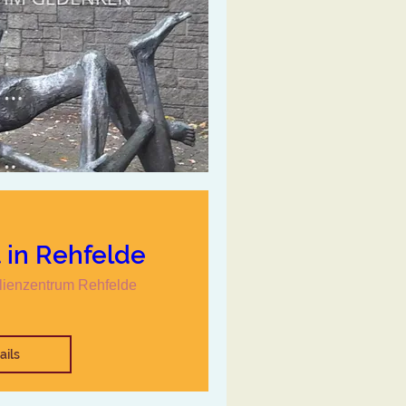
 in Rehfelde
lienzentrum Rehfelde
ails