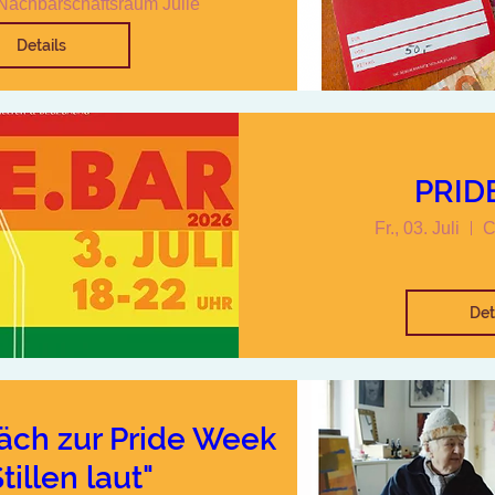
Nachbarschaftsraum Julie
Details
PRID
Fr., 03. Juli
C
Det
äch zur Pride Week
tillen laut"