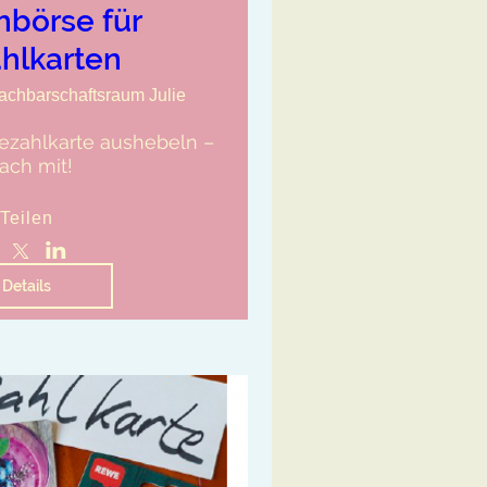
hbörse für
hlkarten
achbarschaftsraum Julie
zahlkarte aushebeln – 
ach mit!
Teilen
Details