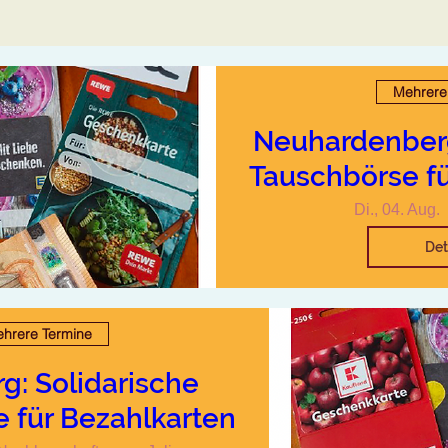
Mehrere
Neuhardenberg
Tauschbörse fü
Di., 04. Aug.
Det
hrere Termine
g: Solidarische
 für Bezahlkarten