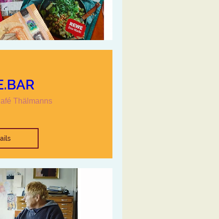
E.BAR
afé Thälmanns
ails