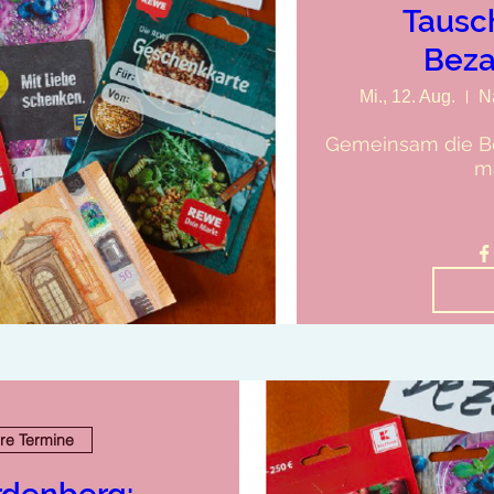
Tausc
Beza
Mi., 12. Aug.
N
Gemeinsam die Be
m
re Termine