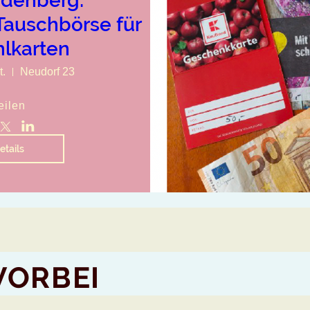
denberg:
Tauschbörse für
lkarten
t.
Neudorf 23
eilen
etails
VORBEI