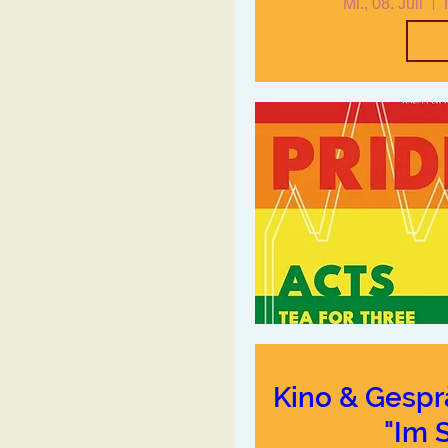
Mi., 08. Juli
Kino & Gespr
"Im S