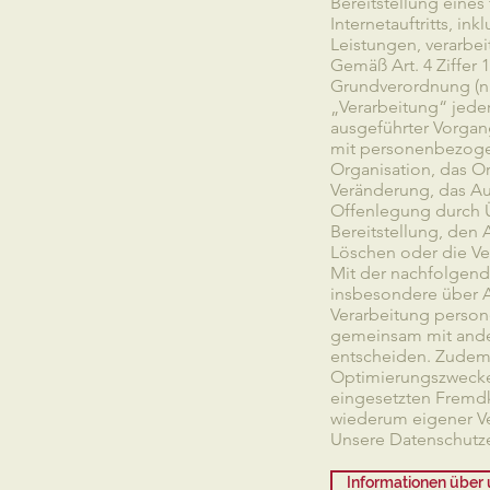
Bereitstellung eines
Internetauftritts, in
Leistungen, verarbei
Gemäß Art. 4 Ziffer 
Grundverordnung (na
„Verarbeitung“ jeder
ausgeführter Vorga
mit personenbezogen
Organisation, das O
Veränderung, das Au
Offenlegung durch Ü
Bereitstellung, den
Löschen oder die Ve
Mit der nachfolgend
insbesondere über A
Verarbeitung person
gemeinsam mit ander
entscheiden. Zudem 
Optimierungszwecken
eingesetzten Fremdk
wiederum eigener Ve
Unsere Datenschutzer
Informationen über 