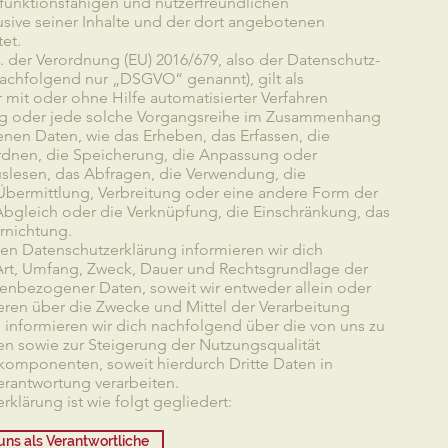
 funktionsfähigen und nutzerfreundlichen
klusive seiner Inhalte und der dort angebotenen
tet.
1. der Verordnung (EU) 2016/679, also der Datenschutz-
chfolgend nur „DSGVO“ genannt), gilt als
 mit oder ohne Hilfe automatisierter Verfahren
ng oder jede solche Vorgangsreihe im Zusammenhang
en Daten, wie das Erheben, das Erfassen, die
rdnen, die Speicherung, die Anpassung oder
slesen, das Abfragen, die Verwendung, die
bermittlung, Verbreitung oder eine andere Form der
 Abgleich oder die Verknüpfung, die Einschränkung, das
rnichtung.
en Datenschutzerklärung informieren wir dich
rt, Umfang, Zweck, Dauer und Rechtsgrundlage der
enbezogener Daten, soweit wir entweder allein oder
en über die Zwecke und Mittel der Verarbeitung
informieren wir dich nachfolgend über die von uns zu
 sowie zur Steigerung der Nutzungsqualität
omponenten, soweit hierdurch Dritte Daten in
rantwortung verarbeiten.
klärung ist wie folgt gegliedert:
uns als Verantwortliche