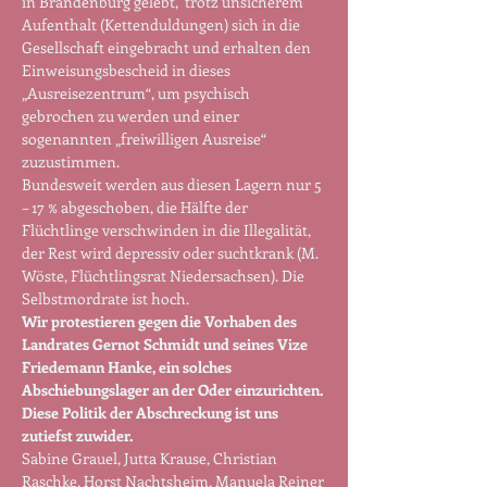
in Brandenburg gelebt,  trotz unsicherem 
Aufenthalt (Kettenduldungen) sich in die 
Gesellschaft eingebracht und erhalten den 
Einweisungsbescheid in dieses 
„Ausreisezentrum“, um psychisch 
gebrochen zu werden und einer 
sogenannten „freiwilligen Ausreise“ 
zuzustimmen.
Bundesweit werden aus diesen Lagern nur 5 
– 17 % abgeschoben, die Hälfte der 
Flüchtlinge verschwinden in die Illegalität, 
der Rest wird depressiv oder suchtkrank (M. 
Wöste, Flüchtlingsrat Niedersachsen). Die 
Selbstmordrate ist hoch.
Wir protestieren gegen die Vorhaben des 
Landrates Gernot Schmidt und seines Vize 
Friedemann Hanke, ein solches 
Abschiebungslager an der Oder einzurichten. 
Diese Politik der Abschreckung ist uns 
zutiefst zuwider.
Sabine Grauel, Jutta Krause, Christian 
Raschke, Horst Nachtsheim, Manuela Reiner