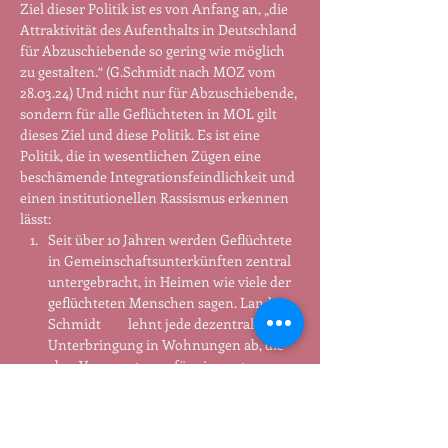
Ziel dieser Politik ist es von Anfang an, „die 
Attraktivität des Aufenthalts in Deutschland 
für Abzuschiebende so gering wie möglich 
zu gestalten.“ (G.Schmidt nach MOZ vom 
28.03.24) Und nicht nur für Abzuschiebende, 
sondern für alle Geflüchteten in MOL gilt 
dieses Ziel und diese Politik. Es ist eine 
Politik, die in wesentlichen Zügen eine 
beschämende Integrationsfeindlichkeit und 
einen institutionellen Rassismus erkennen 
lässt:
Seit über 10 Jahren werden Geflüchtete 
in Gemeinschaftsunterkünften zentral 
untergebracht, in Heimen wie viele der 
geflüchteten Menschen sagen. Landrat 
Schmidt 	lehnt jede dezentrale 
Unterbringung in Wohnungen ab, die 
aber Voraussetzung für eine gute 
Integration in Arbeit und Sozialwesen 
ist. 

Und dies nicht nur für die Familien mit 