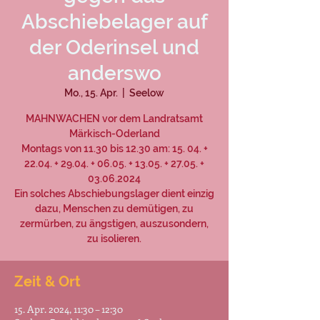
Abschiebelager auf
der Oderinsel und
anderswo
Mo., 15. Apr.
  |  
Seelow
MAHNWACHEN vor dem Landratsamt
Märkisch-Oderland
Montags von 11.30 bis 12.30 am: 15. 04. +
22.04. + 29.04. + 06.05. + 13.05. + 27.05. +
03.06.2024
Ein solches Abschiebungslager dient einzig
dazu, Menschen zu demütigen, zu
zermürben, zu ängstigen, auszusondern,
zu isolieren.
Zeit & Ort
15. Apr. 2024, 11:30 – 12:30