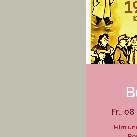
B
Fr., 08
Film un
Be