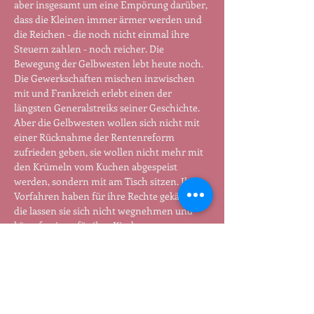
aber insgesamt um eine Empörung darüber, 
dass die Kleinen immer ärmer werden und 
die Reichen - die noch nicht einmal ihre 
Steuern zahlen - noch reicher. Die 
Bewegung der Gelbwesten lebt heute noch. 
Die Gewerkschaften mischen inzwischen 
mit und Frankreich erlebt einen der 
längsten Generalstreiks seiner Geschichte. 
Aber die Gelbwesten wollen sich nicht mit 
einer Rücknahme der Rentenreform 
zufrieden geben, sie wollen nicht mehr mit 
den Krümeln vom Kuchen abgespeist 
werden, sondern mit am Tisch sitzen. Ihre 
Vorfahren haben für ihre Rechte gekämpft, 
die lassen sie sich nicht wegnehmen und 
kämpfen jetzt für ihre Kinder.
Als Französin von Reichenow, die im 
letzten Jahr fast jeden Monat in Paris 
demonstrieren war, erzählt Nathalie 
Percillier von ihren Erfahrungen mit den 
Gelbwesten, 
. Kommt vorbei und lasst uns 
gemeinsam diskutieren, was das alles mit 