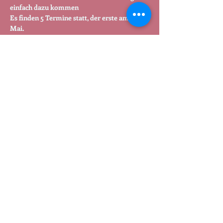
einfach dazu kommen 
Es finden 5 Termine statt, der erste am 27. 
Mai.
Kursleitung – Brigitte Schulze – 
wohlgespannt 
initiiert von Frauen aus der GU, 
SOLIDARISCH_müncheberg & Offenes MOL 
unterstützt von kultus e.V. 
Teilen