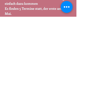
einfach dazu kommen 
Es finden 5 Termine statt, der erste am 27. 
Mai.
Kursleitung – Brigitte Schulze – 
wohlgespannt 
initiiert von Frauen aus der GU, 
SOLIDARISCH_müncheberg & Offenes MOL 
unterstützt von kultus e.V. 
Teilen