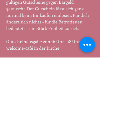
gültigen Gutscheine gegen Bargeld 
getauscht. Der Gutschein lässt sich ganz 
normal beim Einkaufen einlösen. Für dich 
ändert sich nichts – für die Betroffenen 
bedeutet es ein Stück Freiheit zurück.
Gutscheinausgabe von 16 Uhr - 18 Uhr im 
welcome-café in der Kirche
Termin:
 Jeden Dienstag von 16:00 - 18:00 Uhr
Jutta und Sabine verschicken auch 
Gutscheine: Wenn jemand nicht dabei sein 
kann, kann er /sie auch 51 Euro überweisen 
und bekommt den Gutschein mit der Post 
geschickt. Meldet euch per Mail an 
tauschen@freenet.de
.