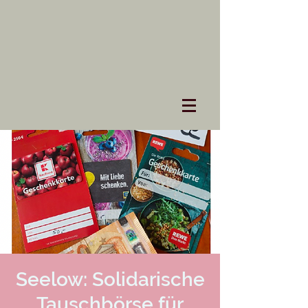
Seelow: Solidarische
Tauschbörse für