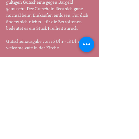
gültigen Gutscheine gegen Bargeld 
getauscht. Der Gutschein lässt sich ganz 
normal beim Einkaufen einlösen. Für dich 
ändert sich nichts – für die Betroffenen 
bedeutet es ein Stück Freiheit zurück.
Gutscheinausgabe von 16 Uhr - 18 Uhr im 
welcome-café in der Kirche
Termin:
 Jeden Dienstag von 16:00 - 18:00 Uhr
Jutta und Sabine verschicken auch 
Gutscheine: Wenn jemand nicht dabei sein 
kann, kann er /sie auch 51 Euro überweisen 
und bekommt den Gutschein mit der Post 
geschickt. Meldet euch per Mail an 
tauschen@freenet.de
.