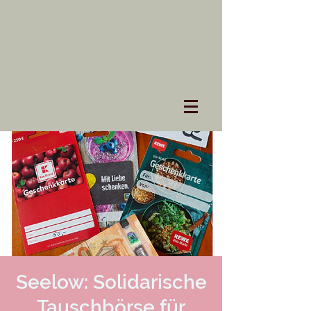
Seelow: Solidarische
Tauschbörse für