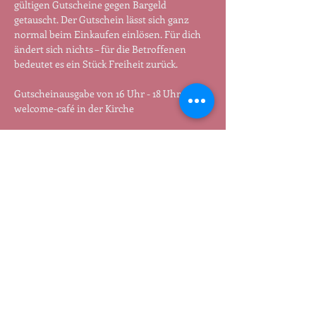
gültigen Gutscheine gegen Bargeld 
getauscht. Der Gutschein lässt sich ganz 
normal beim Einkaufen einlösen. Für dich 
ändert sich nichts – für die Betroffenen 
bedeutet es ein Stück Freiheit zurück.
Gutscheinausgabe von 16 Uhr - 18 Uhr im 
welcome-café in der Kirche
Termin:
 Jeden Dienstag von 16:00 - 18:00 Uhr
Jutta und Sabine verschicken auch 
Gutscheine: Wenn jemand nicht dabei sein 
kann, kann er /sie auch 51 Euro überweisen 
und bekommt den Gutschein mit der Post 
geschickt. Meldet euch per Mail an 
tauschen@freenet.de
.