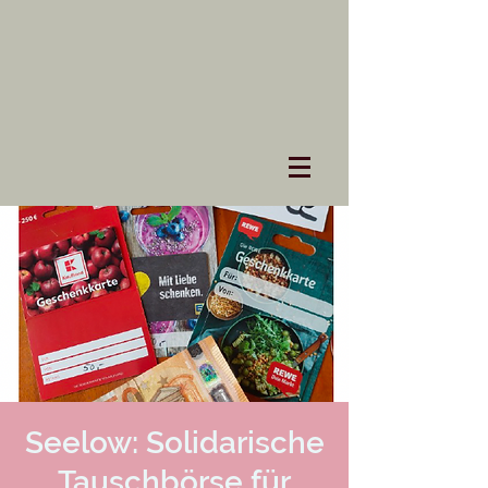
Seelow: Solidarische
Tauschbörse für