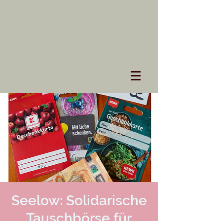
Seelow: Solidarische
Tauschbörse für