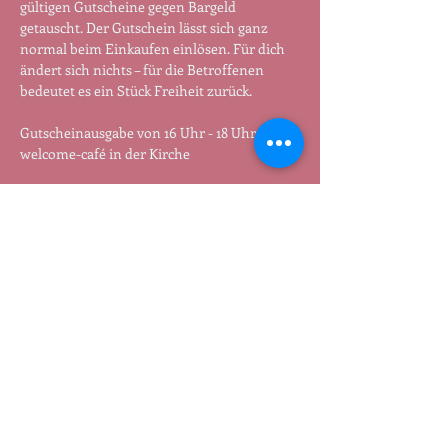
gültigen Gutscheine gegen Bargeld 
getauscht. Der Gutschein lässt sich ganz 
normal beim Einkaufen einlösen. Für dich 
ändert sich nichts – für die Betroffenen 
bedeutet es ein Stück Freiheit zurück.
Gutscheinausgabe von 16 Uhr - 18 Uhr im 
welcome-café in der Kirche
Termin:
 Jeden Dienstag von 16:00 - 18:00 Uhr
Jutta und Sabine verschicken auch 
Gutscheine: Wenn jemand nicht dabei sein 
kann, kann er /sie auch 51 Euro überweisen 
und bekommt den Gutschein mit der Post 
geschickt. Meldet euch per Mail an 
tauschen@freenet.de
.