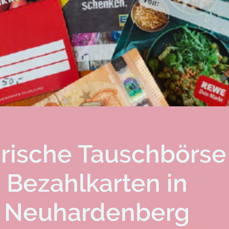
arische Tauschbörse
Bezahlkarten in
Neuhardenberg