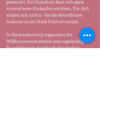
getauscht. Der Gutschein lässt sich ganz 
normal beim Einkaufen einlösen. Für dich 
ändert sich nichts – für die Betroffenen 
bedeutet es ein Stück Freiheit zurück.
In Neuhardenberg organisiert die 
Willkommensinitiative eine regelmäßige 
Tauschbörse in der Straße Neudorf 23
Termin:
 Jeden ersten Dienstag im Monat 
von 10 bis 12 Uhr 
 Wer nicht vorbei kommen kann oder 
möchte, kann sich per Mail 
an 
tauschen@freenet.de
 wenden. 
Teilen