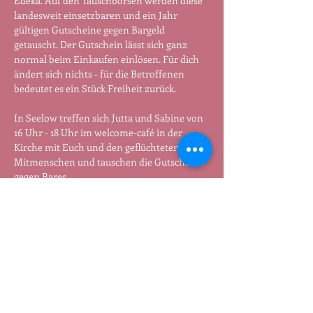
Edeka. Auf den Tauschbörsen werden diese 
landesweit einsetzbaren und ein Jahr 
gültigen Gutscheine gegen Bargeld 
getauscht. Der Gutschein lässt sich ganz 
normal beim Einkaufen einlösen. Für dich 
ändert sich nichts – für die Betroffenen 
bedeutet es ein Stück Freiheit zurück.
In Seelow treffen sich Jutta und Sabine von 
16 Uhr - 18 Uhr im welcome-café in der 
Kirche mit Euch und den geflüchteten 
Mitmenschen und tauschen die Gutscheine 
gegen Bares.
Termin:
 Jeden Dienstag von 16:00 - 18:00 Uhr
Jutta und Sabine verschicken auch 
Gutscheine: Wenn jemand nicht dabei sein 
kann, kann er /sie auch 51 Euro überweisen 
und bekommt den Gutschein mit der Post 
geschickt. Meldet euch per Mail an 
tauschen@freenet.de
.