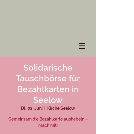
Solidarische
Tauschbörse für
Bezahlkarten in
Seelow
Di., 02. Juni
  |  
Kirche Seelow
Gemeinsam die Bezahlkarte aushebeln –
mach mit!