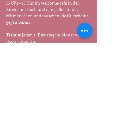
16 Uhr - 18 Uhr im welcome-café in der 
Kirche mit Euch und den geflüchteten 
Mitmenschen und tauschen die Gutscheine 
gegen Bares.
Termin:
 Jeden 2. Dienstag im Monat von 
16:00 - 18:00 Uhr
Jutta und Sabine verschicken auch 
Gutscheine: Wenn jemand nicht dabei sein 
kann, kann er /sie auch 51 Euro überweisen 
und bekommt den Gutschein mit der Post 
geschickt. Meldet euch per Mail an 
tauschen@freenet.de
.
Teilen