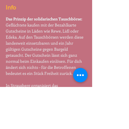
Info
Das Prinzip der solidarischen Tauschbörse:
Geflüchtete kaufen mit der Bezahlkarte 
Gutscheine in Läden wie Rewe, Lidl oder 
Edeka. Auf den Tauschbörsen werden diese 
landesweit einsetzbaren und ein Jahr 
gültigen Gutscheine gegen Bargeld 
getauscht. Der Gutschein lässt sich ganz 
normal beim Einkaufen einlösen. Für dich 
ändert sich nichts – für die Betroffenen 
bedeutet es ein Stück Freiheit zurück.
In Strausberg organisiert das 
Willkommenskommitée eine regelmäßige 
Tauschbörse bei Kaffee und Kuchen im 
Nachbarschaftraum Julie.
Termin:
 Jeden 2. Mittwoch im Monat von 
16:00 - 18:00 Uhr