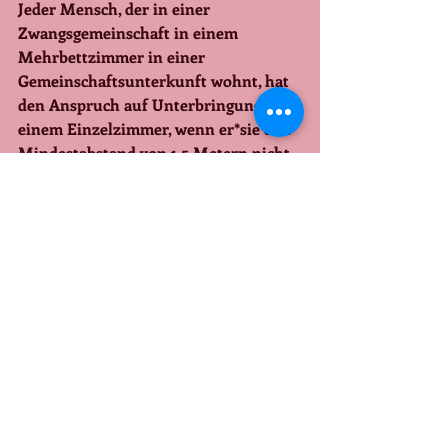
Jeder Mensch, der in einer 
Zwangsgemeinschaft in einem 
Mehrbettzimmer in einer 
Gemeinschaftsunterkunft wohnt, hat 
den Anspruch auf Unterbringung in 
einem Einzelzimmer, 
wenn er*sie den 
Mindestabstand von 1,5 Metern nicht 
einhalten kann. 
An alle Bewohner und 
Bewohnerinnen! Stellt sofort Anträge 
auf Einzelunterbringung in Eurem 
Heim. Wenn die Euch nicht sofort ein 
Einzelzimmer geben, stellt direkt 
einen Antrag bei der 
Ausländerbehörde. Wenn die Euch in 
weit entfernte Unterkünfte im 
Oderbruch verlegen will, können wir 
das verhindern. Denn dann wird Klage 